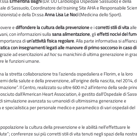
r.ssa
Ermentina Bagni
(Dir. UO Cardiologia Ospedale Sassuolo) e della
ale di Sassuolo, Coordinatore del training Site AHA e Responsabile Scien
izionista) e della Dr.ssa
Anna Lisa Le Noci
(Medicina dello Sport).
uovere e
diffondere la cultura della prevenzione
e i
corretti stili di vita
alle
ovani, con informazioni sulla
sana alimentazione
, gli
effetti nocivi del fum
’importanza di
un’attività fisica regolare
. Alla parte informativa si affianc
ratica con insegnamenti legati alle manovre di primo soccorso in caso di
grazie ad esercitazioni
ad hoc
su manichini di ultima generazione in gra
re le funzioni umane.
a la stretta collaborazione tra l’azienda ospedaliera e Florim, e la loro
emi della salute e della prevenzione, all’origine della nascita, nel 2014, d
azione”. Il Centro, realizzato su oltre 600 m2 all’interno della sede prin
nosciuto dall’American Heart Association, è gestito dall’Ospedale di Sas
à di simulazione avanzata su umanoidi di ultimissima generazione e
 e specialistica per personale medico e paramedico di vari ospedali del
opolazione la cultura della prevenzione e le abilità nell’effettuare le
e”; conferenze sui più corretti stili di vita tenuti negli spazi della nostr