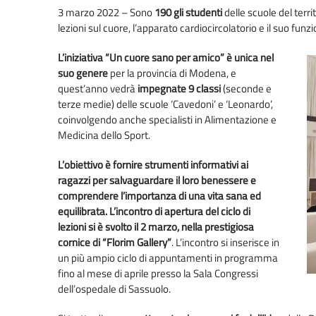
3 marzo 2022 – Sono
190 gli studenti
delle scuole del terri
lezioni sul cuore, l’apparato cardiocircolatorio e il suo f
L’iniziativa “Un cuore sano per amico” è unica nel
suo genere
per la provincia di Modena, e
quest’anno vedrà
impegnate 9 classi
(seconde e
terze medie) delle scuole ‘Cavedoni’ e ‘Leonardo’,
coinvolgendo anche specialisti in Alimentazione e
Medicina dello Sport.
L’obiettivo è fornire strumenti informativi ai
ragazzi per salvaguardare il loro benessere e
comprendere l’importanza di una vita sana ed
equilibrata.
L’incontro di apertura del ciclo di
lezioni
si è svolto il 2 marzo, nella prestigiosa
cornice di “Florim Gallery”
. L’incontro si inserisce in
un più ampio ciclo di appuntamenti in programma
fino al mese di aprile presso la Sala Congressi
dell’ospedale di Sassuolo.