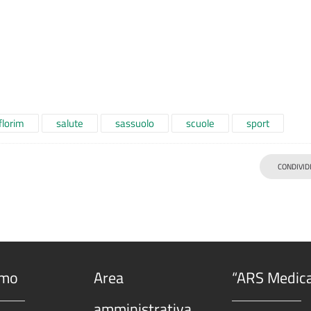
florim
salute
sassuolo
scuole
sport
CONDIVID
amo
Area
“ARS Medic
amministrativa