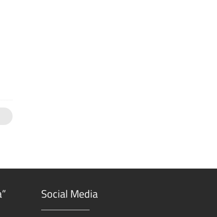
I
a”
Social Media