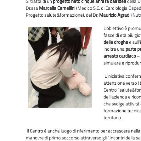
Si tratta di un
progetto nato cinque anni fa dall’idea
della D
Dr.ssa
Marcella Camellini
(Medico S.C. di Cardiologia Osped
Progetto salute&formazione), del Dr.
Maurizio Agradi
(Nutr
L’obiettivo è prom
fasce di età più gi
delle droghe
e sull
inoltre una
parte p
arresto cardiaco
– 
simulare e riprodur
L’iniziativa conferm
attenzione verso i t
Centro “salute&form
dell’azienda e rico
che svolge attivit
formazione tecnica
territorio.
Il Centro è anche luogo di riferimento per accrescere nella p
manovre di primo soccorso attraverso gli “Incontri della salut