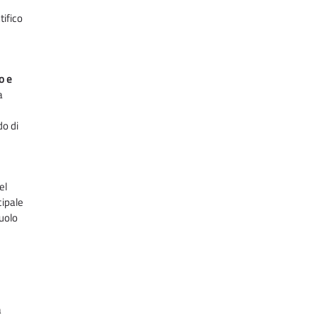
tifico
o e
a
do di
el
cipale
suolo
a