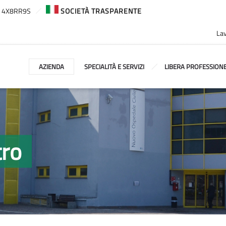
ca: 4X8RR9S
SOCIETÀ TRASPARENTE
Lav
AZIENDA
SPECIALITÀ E SERVIZI
LIBERA PROFESSION
tro