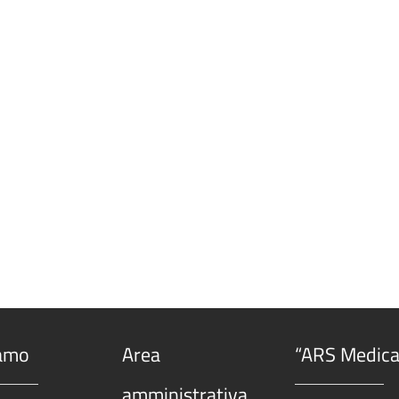
iamo
Area
“ARS Medica
amministrativa