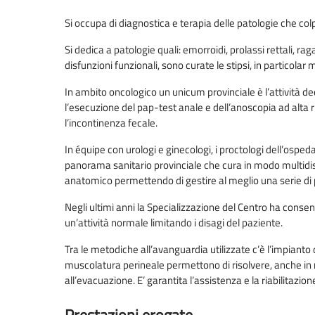
Si occupa di diagnostica e terapia delle patologie che col
Si dedica a patologie quali: emorroidi, prolassi rettali, ra
disfunzioni funzionali, sono curate le stipsi, in particola
In ambito oncologico un unicum provinciale è l’attività ded
l’esecuzione del pap-test anale e dell’anoscopia ad alta ri
l’incontinenza fecale.
In équipe con urologi e ginecologi, i proctologi dell’ospe
panorama sanitario provinciale che cura in modo multidisc
anatomico permettendo di gestire al meglio una serie di p
Negli ultimi anni la Specializzazione del Centro ha consen
un’attività normale limitando i disagi del paziente.
Tra le metodiche all’avanguardia utilizzate c’è l’impianto 
muscolatura perineale permettono di risolvere, anche in mod
all’evacuazione. E’ garantita l’assistenza e la riabilitazion