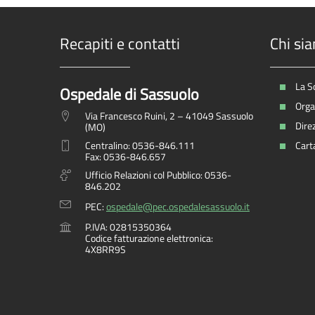
Recapiti e contatti
Chi si
La S
Ospedale di Sassuolo
Organ
Via Francesco Ruini, 2 – 41049 Sassuolo
Dire
(MO)
Centralino: 0536-846.111
Carta
Fax: 0536-846.657
Ufficio Relazioni col Pubblico: 0536-
846.202
PEC:
ospedale@pec.ospedalesassuolo.it
P.IVA: 02815350364
Codice fatturazione elettronica:
4X8RR9S