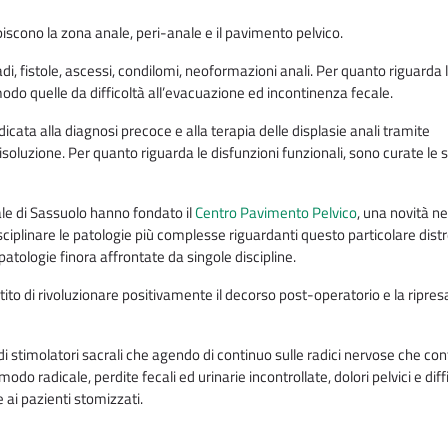
piscono la zona anale, peri-anale e il pavimento pelvico.
gadi, fistole, ascessi, condilomi, neoformazioni anali. Per quanto riguarda 
r modo quelle da difficoltà all’evacuazione ed incontinenza fecale.
icata alla diagnosi precoce e alla terapia delle displasie anali tramite
soluzione. Per quanto riguarda le disfunzioni funzionali, sono curate le s
dale di Sassuolo hanno fondato il
Centro Pavimento Pelvico
, una novità ne
iplinare le patologie più complesse riguardanti questo particolare dist
atologie finora affrontate da singole discipline.
tito di rivoluzionare positivamente il decorso post-operatorio e la ripresa
di stimolatori sacrali che agendo di continuo sulle radici nervose che con
o radicale, perdite fecali ed urinarie incontrollate, dolori pelvici e diff
e ai pazienti stomizzati.