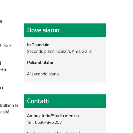
le
Dove siamo
In Ospedale
tipsi e
Secondo piano, Scala A. Area Gialla
Poliambulatori
l
retto
Al secondo piano
 di
Contatti
trollano la
icoltà
Ambulatorio/Studio medico
Tel.: 0536-846.257