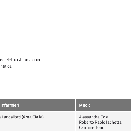
 ed elettrostimolazione
gnetica
 Infermieri
Medici
 Lancellotti (Area Gialla)
Alessandra Cola
Roberto Paolo Iachetta
Carmine Tondi