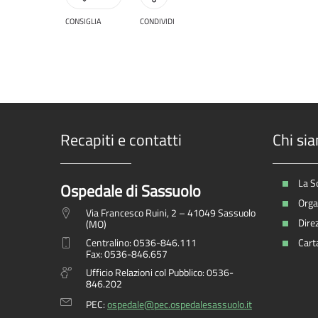
CONSIGLIA
CONDIVIDI
Recapiti e contatti
Chi si
La S
Ospedale di Sassuolo
Organ
Via Francesco Ruini, 2 – 41049 Sassuolo
Dire
(MO)
Centralino: 0536-846.111
Carta
Fax: 0536-846.657
Ufficio Relazioni col Pubblico: 0536-
846.202
PEC:
ospedale@pec.ospedalesassuolo.it