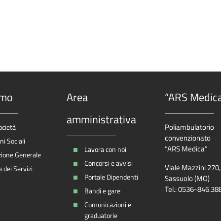
amo
Area
“ARS Medic
amministrativa
Poliambulatorio
ocietà
convenzionato
i Sociali
“ARS Medica”
Lavora con noi
zione Generale
Concorsi e avvisi
Viale Mazzini 270
 dei Servizi
Portale Dipendenti
Sassuolo (MO)
Tel.: 0536-846.38
Bandi e gare
Comunicazioni e
graduatorie