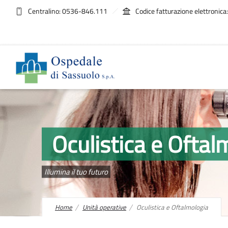
Centralino: 0536-846.111
Codice fatturazione elettroni
Oculistica e Oftal
Illumina il tuo futuro
Home
Unità operative
Oculistica e Oftalmologia