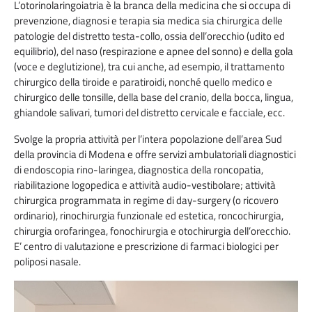
L’otorinolaringoiatria è la branca della medicina che si occupa di
prevenzione, diagnosi e terapia sia medica sia chirurgica delle
patologie del distretto testa-collo, ossia dell’orecchio (udito ed
equilibrio), del naso (respirazione e apnee del sonno) e della gola
(voce e deglutizione), tra cui anche, ad esempio, il trattamento
chirurgico della tiroide e paratiroidi, nonché quello medico e
chirurgico delle tonsille, della base del cranio, della bocca, lingua,
ghiandole salivari, tumori del distretto cervicale e facciale, ecc.
Svolge la propria attività per l’intera popolazione dell’area Sud
della provincia di Modena e offre servizi ambulatoriali diagnostici
di endoscopia rino-laringea, diagnostica della roncopatia,
riabilitazione logopedica e attività audio-vestibolare; attività
chirurgica programmata in regime di day-surgery (o ricovero
ordinario), rinochirurgia funzionale ed estetica, roncochirurgia,
chirurgia orofaringea, fonochirurgia e otochirurgia dell’orecchio.
E’ centro di valutazione e prescrizione di farmaci biologici per
poliposi nasale.