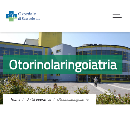
Otorinolaringoiatria
Home
Unità operative
Otorinolaringoiatria