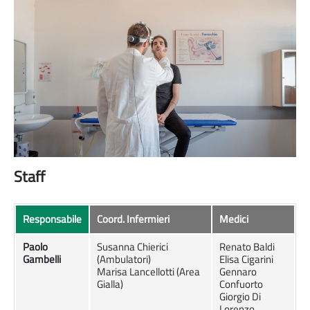
Staff
Responsabile
Coord. Infermieri
Medici
Paolo
Susanna Chierici
Renato Baldi
Gambelli
(Ambulatori)
Elisa Cigarini
Marisa Lancellotti (Area
Gennaro
Gialla)
Confuorto
Giorgio Di
Lorenzo