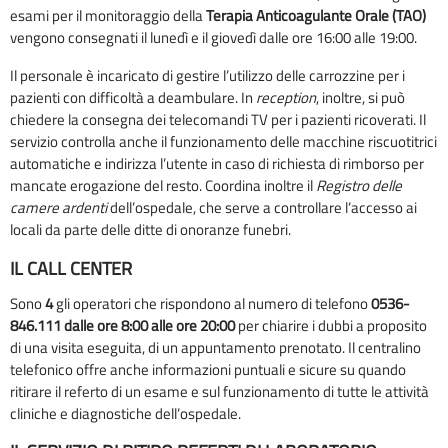
esami per il monitoraggio della
Terapia Anticoagulante Orale (TAO)
vengono consegnati il lunedì e il giovedì dalle ore 16:00 alle 19:00.
Il personale è incaricato di gestire l’utilizzo delle carrozzine per i
pazienti con difficoltà a deambulare. In
reception
, inoltre, si può
chiedere la consegna dei telecomandi TV per i pazienti ricoverati. Il
servizio controlla anche il funzionamento delle macchine riscuotitrici
automatiche e indirizza l’utente in caso di richiesta di rimborso per
mancate erogazione del resto. Coordina inoltre il
Registro delle
camere ardenti
dell’ospedale, che serve a controllare l’accesso ai
locali da parte delle ditte di onoranze funebri.
IL CALL CENTER
Sono
4
gli operatori che rispondono al numero di telefono
0536-
846.111
dalle ore 8:00 alle ore 20:00
per chiarire i dubbi a proposito
di una visita eseguita, di un appuntamento prenotato. Il centralino
telefonico offre anche informazioni puntuali e sicure su quando
ritirare il referto di un esame e sul funzionamento di tutte le attività
cliniche e diagnostiche dell’ospedale.