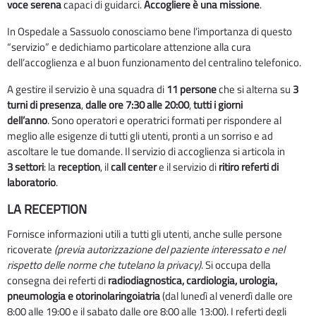
voce serena
capaci di guidarci.
Accogliere è una missione
.
In Ospedale a Sassuolo conosciamo bene l’importanza di questo
“servizio” e dedichiamo particolare attenzione alla cura
dell’accoglienza e al buon funzionamento del centralino telefonico.
A gestire il servizio è una squadra di
11 persone
che si alterna su
3
turni di presenza
,
dalle ore 7:30 alle 20:00
,
tutti i giorni
dell’anno
. Sono operatori e operatrici formati per rispondere al
meglio alle esigenze di tutti gli utenti, pronti a un sorriso e ad
ascoltare le tue domande. Il servizio di accoglienza si articola in
3 settori
: la
reception
, il
call center
e il servizio di
ritiro referti di
laboratorio
.
LA RECEPTION
Fornisce informazioni utili a tutti gli utenti, anche sulle persone
ricoverate
(previa autorizzazione del paziente interessato e nel
rispetto delle norme che tutelano la privacy)
. Si occupa della
consegna dei referti di
radiodiagnostica, cardiologia, urologia,
pneumologia e otorinolaringoiatria
(dal lunedì al venerdì dalle ore
8:00 alle 19:00 e il sabato dalle ore 8:00 alle 13:00). I referti degli