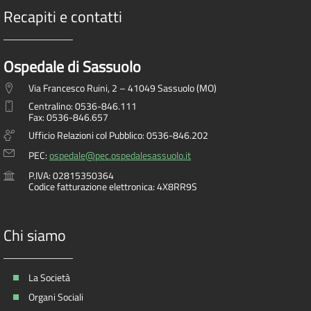
Recapiti e contatti
Ospedale di Sassuolo
Via Francesco Ruini, 2 – 41049 Sassuolo (MO)
Centralino: 0536-846.111
Fax: 0536-846.657
Ufficio Relazioni col Pubblico: 0536-846.202
PEC:
ospedale@pec.ospedalesassuolo.it
P.IVA: 02815350364
Codice fatturazione elettronica: 4X8RR9S
Chi siamo
La Società
Organi Sociali