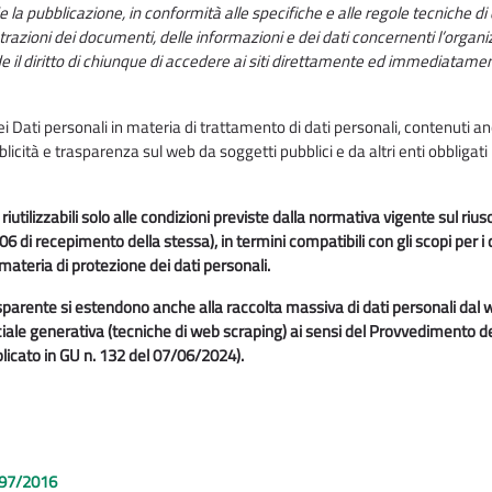
e la pubblicazione, in conformità alle specifiche e alle regole tecniche di 
nistrazioni dei documenti, delle informazioni e dei dati concernenti l’organ
nde il diritto di chiunque di accedere ai siti direttamente ed immediatame
i Dati personali in materia di trattamento di dati personali, contenuti anc
licità e trasparenza sul web da soggetti pubblici e da altri enti obbligati
riutilizzabili solo alle condizioni previste dalla normativa vigente sul riuso
6 di recepimento della stessa), in termini compatibili con gli scopi per i 
n materia di protezione dei dati personali.
 Trasparente si estendono anche alla raccolta massiva di dati personali dal
ficiale generativa (tecniche di web scraping) ai sensi del Provvedimento 
licato in GU n. 132 del 07/06/2024).
. 97/2016