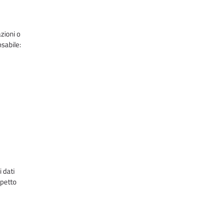
zioni o
sabile:
i dati
spetto