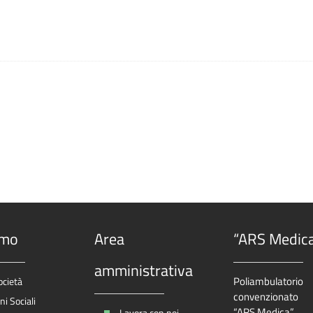
amo
Area
“ARS Medic
amministrativa
Poliambulatorio
ocietà
convenzionato
i Sociali
“ARS Medica”
Lavora con noi