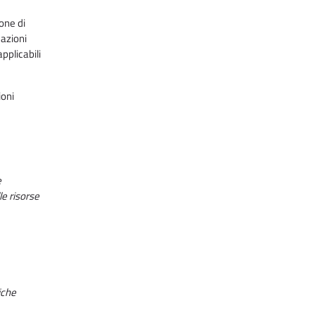
ione di
mazioni
pplicabili
ioni
e
le risorse
iche