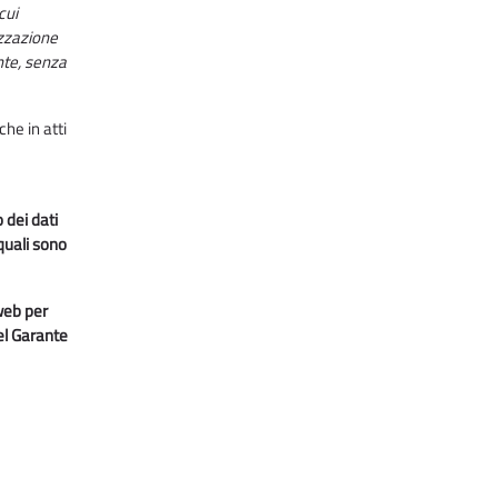
cui
izzazione
nte, senza
he in atti
 dei dati
quali sono
 web per
del Garante