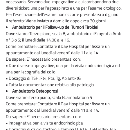
necessaria. Servono due impegnative a cui corrispondono due
diversi ticket: una per l’agoaspirato e una per l’esame citologico.
Per l’esecuzione dell’esame non occorre presentarsi a digiuno.
Il refereto: Viene inviato a domicilio dopo circa 30 giorni
Ambulatorio per il Follow-up dei Tumori Tiroidei
Dove siamo: Terzo piano, scala B, ambulatorio di Ecografia Amb
n° 3 o 5; il lunedì dalle 14.00 alle 16.
Come prenotare: Contattare il Day Hospital per fissare un
appuntamento dal lunedì al venerdì dalle 11 alle 14.
Da sapere: E’ necessario presentarsi con:
• Due diverse impegnative, una per la visita endocrinologica ed
una per l’ecografia del collo.
• Dosaggio di TSH, Ft4, Ft3, Tg, Ab anti-tG
• Tutta la documentazione relativa alla patologia
Ambulatorio Osteoporosi
Dove siamo: terzo piano, scala B, ambulatorio 5
Come prenotare: Contattare il Day Hospital per fissare un
appuntamento dal lunedì al venerdì dalle 11 alle 14.
Da sapere: E’ necessario presentarsi con:
• impegnativa per la visita endocrinologica
• Dosaggio di calcio, fosforo, vitamina D, PTH, TSH reflex, ELF