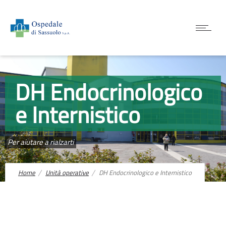
DH Endocrinologico
e Internistico
Per aiutare a rialzarti
Home
Unità operative
DH Endocrinologico e Internistico