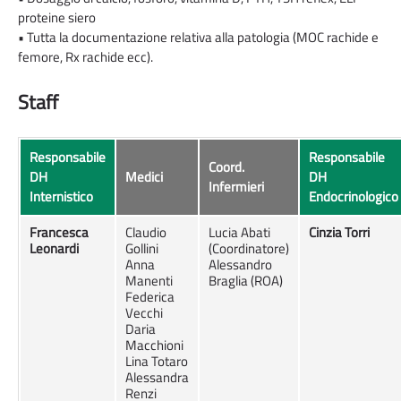
proteine siero
• Tutta la documentazione relativa alla patologia (MOC rachide e
femore, Rx rachide ecc).
Staff
Responsabile
Responsabile
Coord.
DH
Medici
DH
Infermieri
Internistico
Endocrinologico
Francesca
Claudio
Lucia Abati
Cinzia Torri
Leonardi
Gollini
(Coordinatore)
Anna
Alessandro
Manenti
Braglia (ROA)
Federica
Vecchi
Daria
Macchioni
Lina Totaro
Alessandra
Renzi