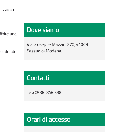
Sassuolo
Dove siamo
ffrire una
Via Giuseppe Mazzini 270,
41049
Sassuolo (Modena)
 accedendo
Contatti
Tel.: 0536-846.388
Orari di accesso