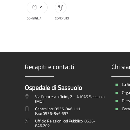
9
CONSIGLIA
CONDIVIDI
Recapiti e contatti
Chi si
La S
Ospedale di Sassuolo
Organ
Via Francesco Ruini, 2 – 41049 Sassuolo
Dire
(MO)
Centralino: 0536-846.111
Carta
Fax: 0536-846.657
Ufficio Relazioni col Pubblico: 0536-
846.202