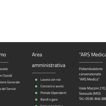
amo
Area
“ARS Medic
amministrativa
Poliambulatorio
ocietà
convenzionato
i Sociali
“ARS Medica”
Lavora con noi
zione Generale
Concorsi e avvisi
Viale Mazzini 270
 dei Servizi
Portale Dipendenti
Sassuolo (MO)
Tel.: 0536-846.38
Bandi e gare
Comunicazioni e