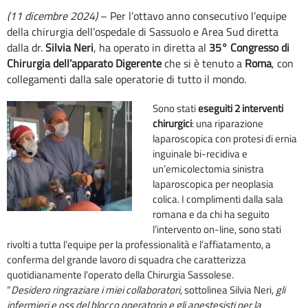
(11 dicembre 2024)
– Per l’ottavo anno consecutivo l’equipe
della chirurgia dell’ospedale di Sassuolo e Area Sud diretta
dalla dr.
Silvia
Neri
, ha operato in diretta al
35° Congresso di
Chirurgia dell’apparato Digerente
che si è tenuto a
Roma
, con
collegamenti dalla sale operatorie di tutto il mondo.
Sono stati
eseguiti 2 interventi
chirurgici
: una riparazione
laparoscopica con protesi di ernia
inguinale bi-recidiva e
un’emicolectomia sinistra
laparoscopica per neoplasia
colica. I complimenti dalla sala
romana e da chi ha seguito
l’intervento on-line, sono stati
rivolti a tutta l’equipe per la professionalità e l’affiatamento, a
conferma del grande lavoro di squadra che caratterizza
quotidianamente l’operato della Chirurgia Sassolese.
“
Desidero ringraziare i miei collaboratori,
sottolinea Silvia Neri,
gli
infermieri e oss del blocco operatorio e gli anestesisti per la