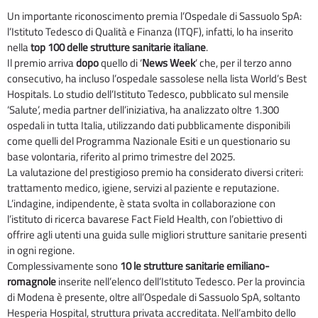
Un importante riconoscimento premia l’Ospedale di Sassuolo SpA:
l’Istituto Tedesco di Qualità e Finanza (ITQF), infatti, lo ha inserito
nella
top 100 delle strutture sanitarie italiane
.
Il premio arriva
dopo
quello di ‘
News Week
’ che, per il terzo anno
consecutivo, ha incluso l’ospedale sassolese nella lista World’s Best
Hospitals. Lo studio dell’Istituto Tedesco, pubblicato sul mensile
‘Salute’, media partner dell’iniziativa, ha analizzato oltre 1.300
ospedali in tutta Italia, utilizzando dati pubblicamente disponibili
come quelli del Programma Nazionale Esiti e un questionario su
base volontaria, riferito al primo trimestre del 2025.
La valutazione del prestigioso premio ha considerato diversi criteri:
trattamento medico, igiene, servizi al paziente e reputazione.
L’indagine, indipendente, è stata svolta in collaborazione con
l’istituto di ricerca bavarese Fact Field Health, con l’obiettivo di
offrire agli utenti una guida sulle migliori strutture sanitarie presenti
in ogni regione.
Complessivamente sono
10 le strutture sanitarie emiliano-
romagnole
inserite nell’elenco dell’Istituto Tedesco. Per la provincia
di Modena è presente, oltre all’Ospedale di Sassuolo SpA, soltanto
Hesperia Hospital, struttura privata accreditata. Nell’ambito dello