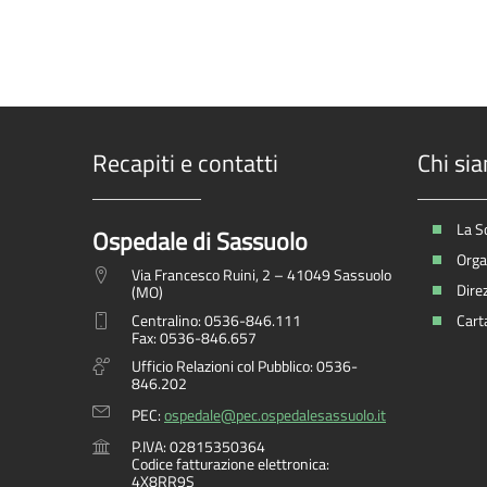
Recapiti e contatti
Chi si
La S
Ospedale di Sassuolo
Organ
Via Francesco Ruini, 2 – 41049 Sassuolo
Dire
(MO)
Centralino: 0536-846.111
Carta
Fax: 0536-846.657
Ufficio Relazioni col Pubblico: 0536-
846.202
PEC:
ospedale@pec.ospedalesassuolo.it
P.IVA: 02815350364
Codice fatturazione elettronica:
4X8RR9S