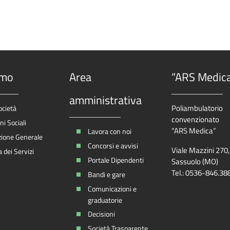
amo
Area
“ARS Medic
amministrativa
Poliambulatorio
ocietà
convenzionato
i Sociali
“ARS Medica”
Lavora con noi
zione Generale
Concorsi e avvisi
Viale Mazzini 270
 dei Servizi
Portale Dipendenti
Sassuolo (MO)
Tel.: 0536-846.38
Bandi e gare
Comunicazioni e
graduatorie
Decisioni
Società Trasparente