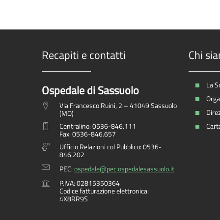
Recapiti e contatti
Chi si
La S
Ospedale di Sassuolo
Organ
Via Francesco Ruini, 2 – 41049 Sassuolo
Dire
(MO)
Centralino: 0536-846.111
Carta
Fax: 0536-846.657
Ufficio Relazioni col Pubblico: 0536-
846.202
PEC:
ospedale@pec.ospedalesassuolo.it
P.IVA: 02815350364
Codice fatturazione elettronica:
4X8RR9S