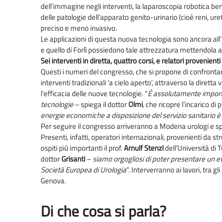
dell’immagine negli interventi, la laparoscopia robotica ben 
delle patologie dell’apparato genito-urinario (cioè reni, ur
preciso e meno invasivo.
Le applicazioni di questa nuova tecnologia sono ancora all’
e quello di Forlì possiedono tale attrezzatura mettendola a d
Sei interventi in diretta, quattro corsi, e relatori provenien
Questi i numeri del congresso, che si propone di confrontar
interventi tradizionali ‘a cielo aperto’, attraverso la diretta 
l’efficacia delle nuove tecnologie. “
È assolutamente importan
tecnologie
– spiega il dottor
Olmi
, che ricopre l’incarico d
energie economiche a disposizione del servizio sanitario è u
Per seguire il congresso arriveranno a Modena urologi e spe
Presenti, infatti, operatori internazionali, provenienti da s
ospiti più importanti il prof.
Arnulf Stenzl
dell’Università di 
dottor
Grisanti
–
siamo orgogliosi di poter presentare un eve
Società Europea di Urologia
“. Interverranno ai lavori, tra gl
Genova.
Di che cosa si parla?