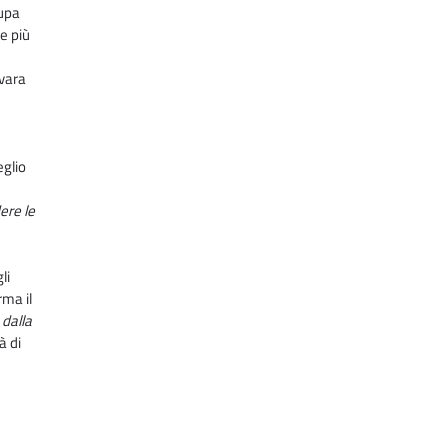
cupa
e più
ovara
eglio
ere le
li
rma il
 dalla
à di