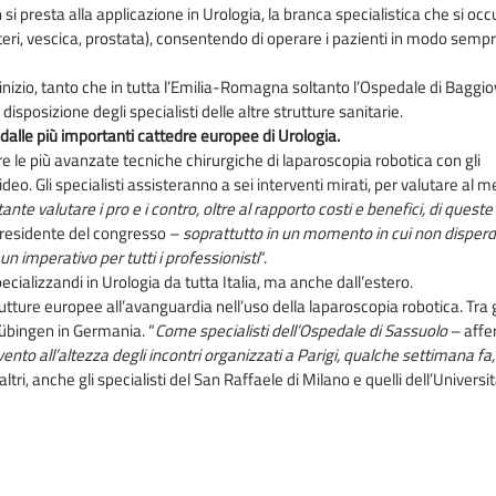
si presta alla applicazione in Urologia, la branca specialistica che si oc
eteri, vescica, prostata), consentendo di operare i pazienti in modo sempr
inizio, tanto che in tutta l’Emilia-Romagna soltanto l’Ospedale di Baggi
isposizione degli specialisti delle altre strutture sanitarie.
ti dalle più importanti cattedre europee di Urologia.
e le più avanzate tecniche chirurgiche di laparoscopia robotica con gli
video. Gli specialisti assisteranno a sei interventi mirati, per valutare al m
te valutare i pro e i contro, oltre al rapporto costi e benefici, di queste
i presidente del congresso –
soprattutto in un momento in cui non disperd
n imperativo per tutti i professionisti
“.
cializzandi in Urologia da tutta Italia, ma anche dall’estero.
trutture europee all’avanguardia nell’uso della laparoscopia robotica. Tra g
Tübingen in Germania. “
Come specialisti dell’Ospedale di Sassuolo
– affe
nto all’altezza degli incontri organizzati a Parigi, qualche settimana fa,
i altri, anche gli specialisti del San Raffaele di Milano e quelli dell’Universit