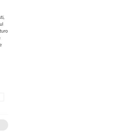
ti,
ul
uturo
e
he
I