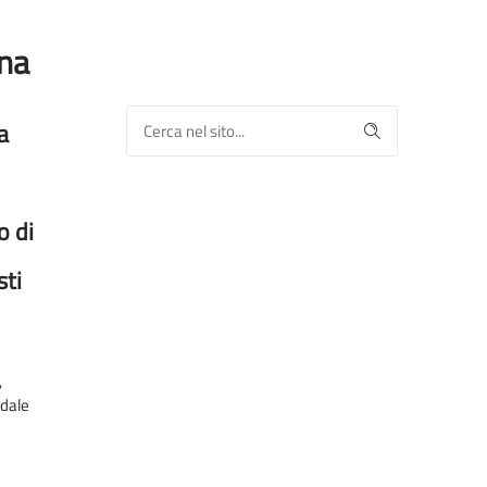
ena
a
o di
sti
,
edale