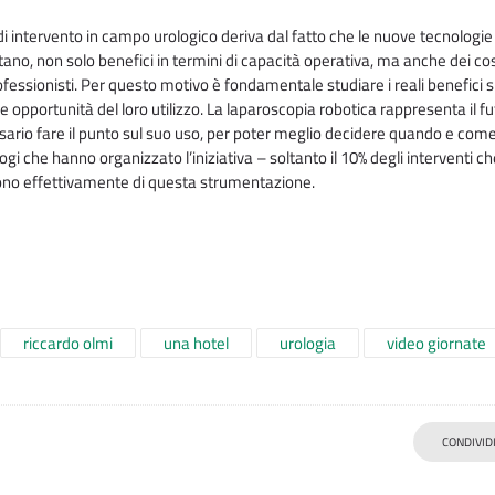
 di intervento in campo urologico deriva dal fatto che le nuove tecnologie
ano, non solo benefici in termini di capacità operativa, ma anche dei cos
rofessionisti. Per questo motivo è fondamentale studiare i reali benefici s
e opportunità del loro utilizzo. La laparoscopia robotica rappresenta il f
essario fare il punto sul suo uso, per poter meglio decidere quando e com
ogi che hanno organizzato l’iniziativa – soltanto il 10% degli interventi c
lgono effettivamente di questa strumentazione.
riccardo olmi
una hotel
urologia
video giornate
CONDIVID