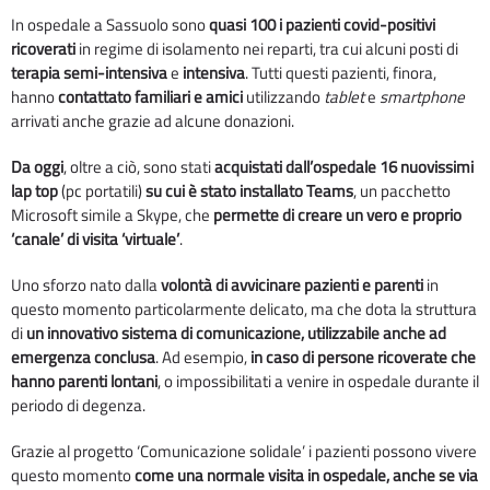
In ospedale a Sassuolo sono
quasi 100 i pazienti covid-positivi
ricoverati
in regime di isolamento nei reparti, tra cui alcuni posti di
terapia
semi-intensiva
e
intensiva
. Tutti questi pazienti, finora,
hanno
contattato familiari e amici
utilizzando
tablet
e
smartphone
arrivati anche grazie ad alcune donazioni.
Da oggi
, oltre a ciò, sono stati
acquistati dall’ospedale
16 nuovissimi
lap top
(pc portatili)
su cui è stato installato Teams
, un pacchetto
Microsoft simile a Skype, che
permette di creare un vero e proprio
‘canale’ di visita ‘virtuale’
.
Uno sforzo nato dalla
volontà di avvicinare pazienti e parenti
in
questo momento particolarmente delicato, ma che dota la struttura
di
un innovativo sistema di comunicazione, utilizzabile anche ad
emergenza conclusa
. Ad esempio,
in caso di persone ricoverate che
hanno parenti lontani
, o impossibilitati a venire in ospedale durante il
periodo di degenza.
Grazie al progetto ‘Comunicazione solidale’ i pazienti possono vivere
questo momento
come una normale visita in ospedale, anche se via