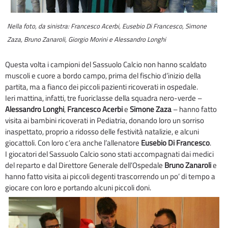
Nella foto, da sinistra: Francesco Acerbi, Eusebio Di Francesco, Simone
Zaza, Bruno Zanaroli, Giorgio Morini e Alessandro Longhi
Questa volta i campioni del Sassuolo Calcio non hanno scaldato
muscoli e cuore a bordo campo, prima del fischio d’inizio della
partita, ma a fianco dei piccoli pazienti ricoverati in ospedale.
Ieri mattina, infatti, tre fuoriclasse della squadra nero-verde –
Alessandro Longhi
,
Francesco Acerbi
e
Simone Zaza
– hanno fatto
visita ai bambini ricoverati in Pediatria, donando loro un sorriso
inaspettato, proprio a ridosso delle festività natalizie, e alcuni
giocattoli. Con loro c’era anche l’allenatore
Eusebio Di Francesco
.
I giocatori del Sassuolo Calcio sono stati accompagnati dai medici
del reparto e dal Direttore Generale dell’Ospedale
Bruno Zanaroli
e
hanno fatto visita ai piccoli degenti trascorrendo un po’ di tempo a
giocare con loro e portando alcuni piccoli doni.