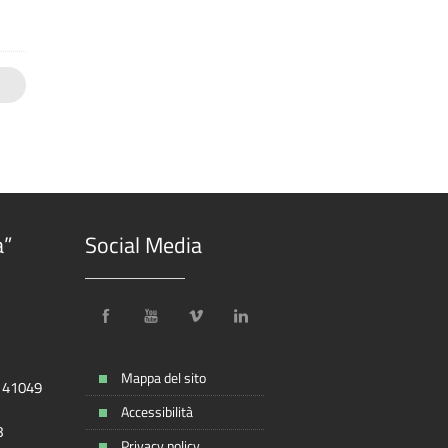
I
a”
Social Media
Mappa del sito
, 41049
Accessibilità
8
Privacy policy