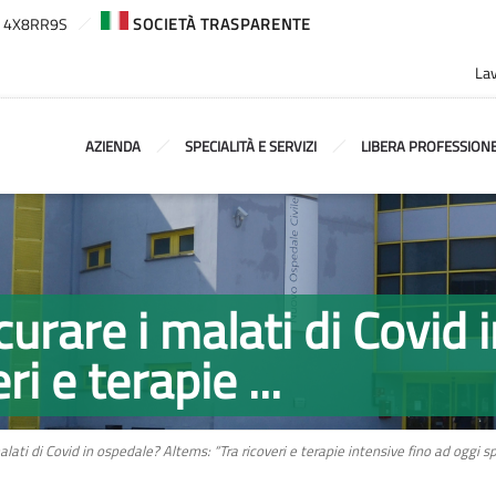
ca: 4X8RR9S
SOCIETÀ TRASPARENTE
Lav
AZIENDA
SPECIALITÀ E SERVIZI
LIBERA PROFESSION
urare i malati di Covid 
i e terapie ...
ati di Covid in ospedale? Altems: “Tra ricoveri e terapie intensive fino ad oggi sp