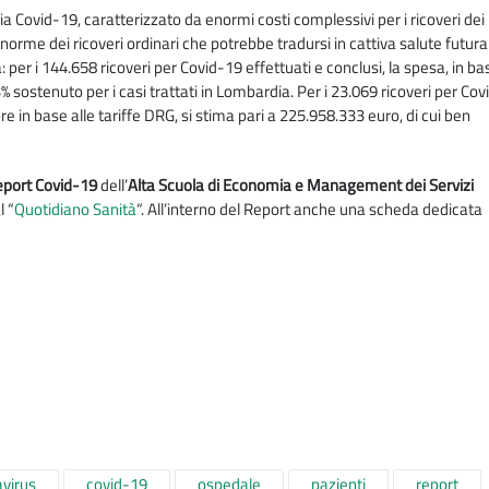
 Covid-19, caratterizzato da enormi costi complessivi per i ricoveri dei
norme dei ricoveri ordinari che potrebbe tradursi in cattiva salute futura
per i 144.658 ricoveri per Covid-19 effettuati e conclusi, la spesa, in bas
33% sostenuto per i casi trattati in Lombardia. Per i 23.069 ricoveri per Co
e in base alle tariffe DRG, si stima pari a 225.958.333 euro, di cui ben
eport Covid-19
dell’
Alta Scuola di Economia e Management dei Servizi
l “
Quotidiano Sanità
“. All’interno del Report anche una scheda dedicata
virus
covid-19
ospedale
pazienti
report