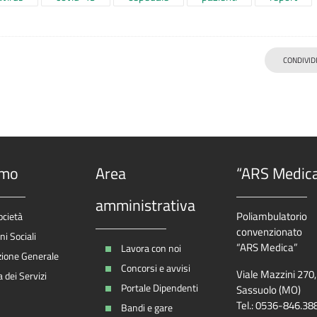
CONDIVID
amo
Area
“ARS Medic
amministrativa
Poliambulatorio
ocietà
convenzionato
i Sociali
“ARS Medica”
Lavora con noi
zione Generale
Concorsi e avvisi
Viale Mazzini 270
 dei Servizi
Portale Dipendenti
Sassuolo (MO)
Tel.: 0536-846.38
Bandi e gare