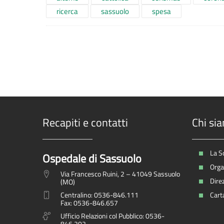
ricerca
sassuolo
spesa
Recapiti e contatti
Chi si
La S
Ospedale di Sassuolo
Organ
Via Francesco Ruini, 2 – 41049 Sassuolo
Dire
(MO)
Centralino: 0536-846.111
Carta
Fax: 0536-846.657
Ufficio Relazioni col Pubblico: 0536-
846.202