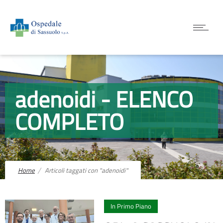
adenoidi - ELENCO
COMPLETO
Home
Articoli taggati con "adenoidi"
2
In Primo Piano