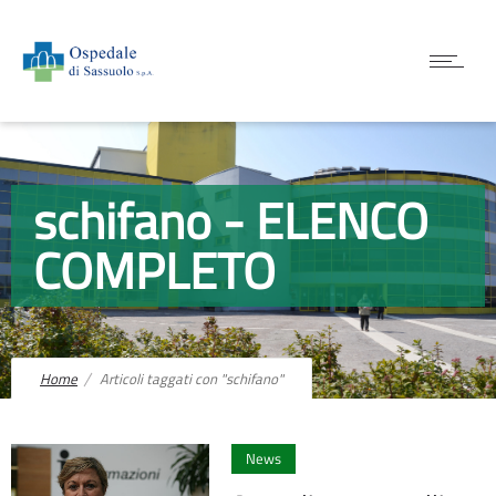
schifano - ELENCO
COMPLETO
Home
Articoli taggati con "schifano"
0
News