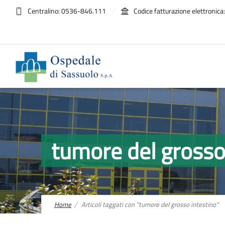
Centralino: 0536-846.111
Codice fatturazione elettroni
tumore del gross
Home
Articoli taggati con "tumore del grosso intestino"