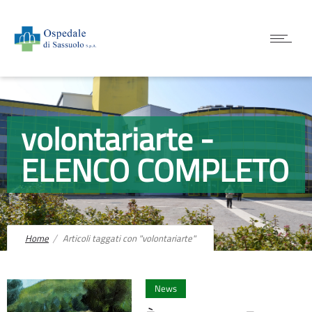
volontariarte -
ELENCO COMPLETO
Home
Articoli taggati con "volontariarte"
0
News