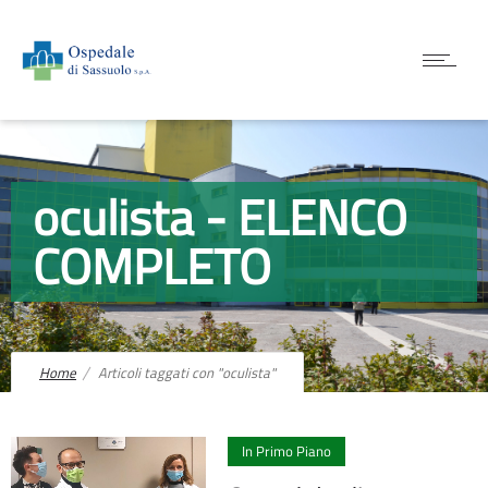
oculista - ELENCO
COMPLETO
Home
Articoli taggati con "oculista"
0
In Primo Piano