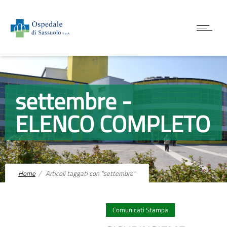
settembre -
ELENCO COMPLETO
Home
Articoli taggati con "settembre"
Comunicati Stampa