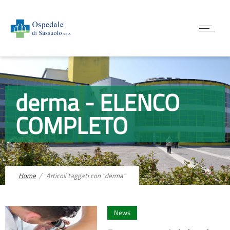
derma - ELENCO
COMPLETO
Home
Articoli taggati con "derma"
0
News