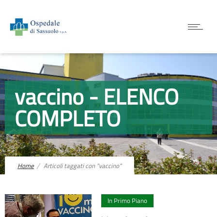
vaccino - ELENCO
COMPLETO
Home
Articoli taggati con "vaccino"
0
In Primo Piano