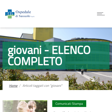
giovani - ELENCO
COMPLETO
Home
Articoli taggati con "giovani"
0
Comunicati Stampa