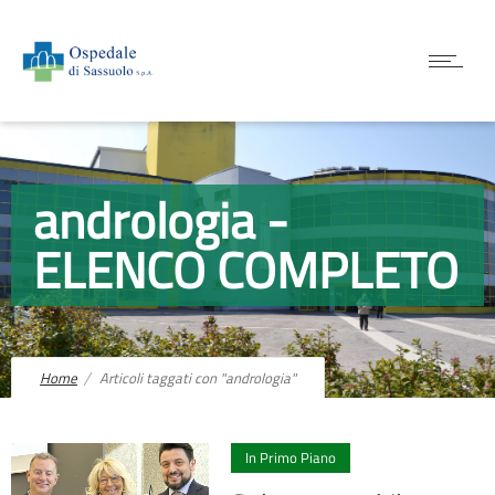
andrologia -
ELENCO COMPLETO
Home
Articoli taggati con "andrologia"
1
In Primo Piano