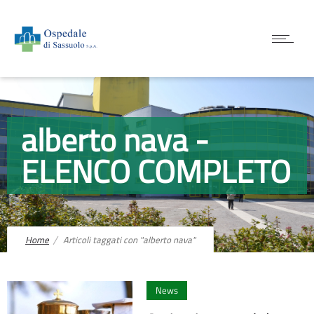
alberto nava -
ELENCO COMPLETO
Home
Articoli taggati con "alberto nava"
0
News