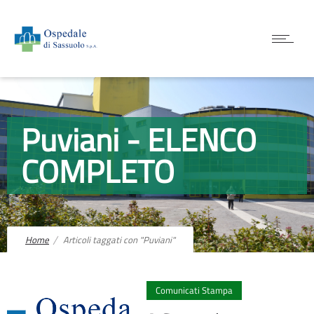
Puviani - ELENCO
COMPLETO
Home
Articoli taggati con "Puviani"
0
Comunicati Stampa