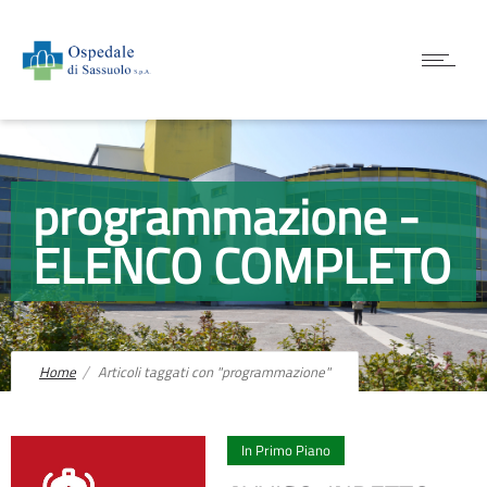
programmazione -
ELENCO COMPLETO
Home
Articoli taggati con "programmazione"
0
In Primo Piano