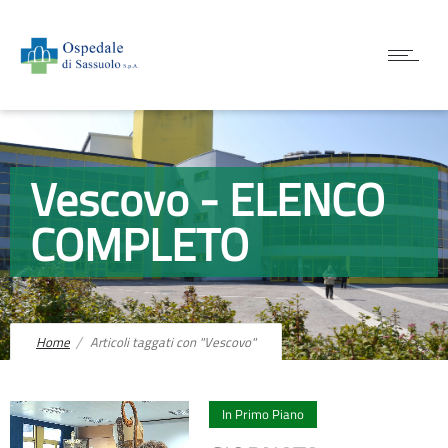
Vescovo - ELENCO
COMPLETO
Home
Articoli taggati con "Vescovo"
0
In Primo Piano