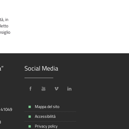
à, in
letto
nsiglio
a”
Social Media
Mappa del sito
, 41049
Accessibilità
8
Privacy policy