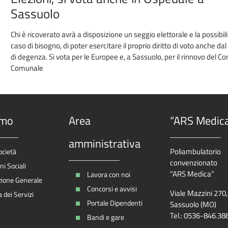
Sassuolo
Chi è ricoverato avrà a disposizione un seggio elettorale e la possibilit
caso di bisogno, di poter esercitare il proprio diritto di voto anche dal 
di degenza. Si vota per le Europee e, a Sassuolo, per il rinnovo del Co
Comunale
amo
Area
“ARS Medic
amministrativa
Poliambulatorio
ocietà
convenzionato
i Sociali
“ARS Medica”
Lavora con noi
zione Generale
Concorsi e avvisi
Viale Mazzini 270
 dei Servizi
Portale Dipendenti
Sassuolo (MO)
Tel.: 0536-846.38
Bandi e gare