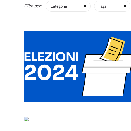
Filtra per:
Categorie
Tags
0
0