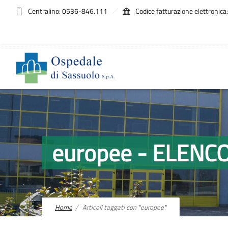
Centralino: 0536-846.111
Codice fatturazione elettroni
europee - ELEN
Home
Articoli taggati con "europee"