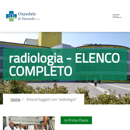
radiologia - ELENCO
COMPLETO
Home
Articoli taggati con "radiologia"
0
In Primo Piano