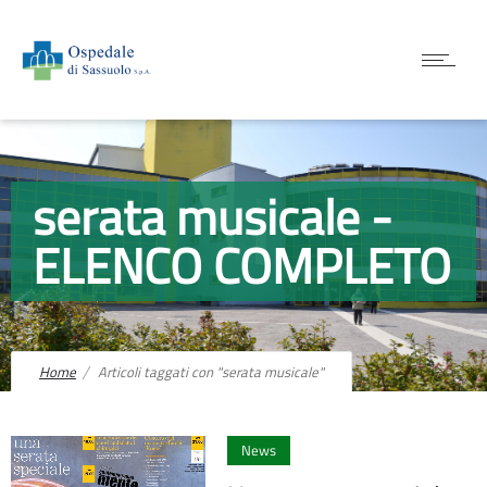
serata musicale -
ELENCO COMPLETO
Home
Articoli taggati con "serata musicale"
0
News