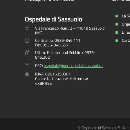
La S
Ospedale di Sassuolo
Organ
Via Francesco Ruini, 2 – 41049 Sassuolo
Dire
(MO)
Centralino: 0536-846.111
Carta
Fax: 0536-846.657
Ufficio Relazioni col Pubblico: 0536-
846.202
PEC:
ospedale@pec.ospedalesassuolo.it
P.IVA: 02815350364
Codice fatturazione elettronica:
4X8RR9S
© Ospedale di Sassuolo SpA a s