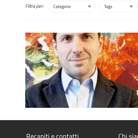
Filtra per:
Categorie
Tags
0
Recapiti e contatti
Chi si