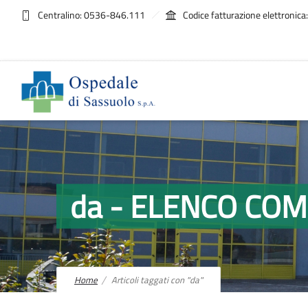
Centralino: 0536-846.111
Codice fatturazione elettroni
da - ELENCO CO
Home
Articoli taggati con "da"