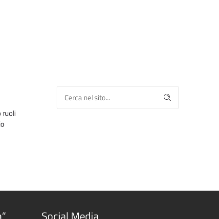
 ruoli
io
a”
Social Media