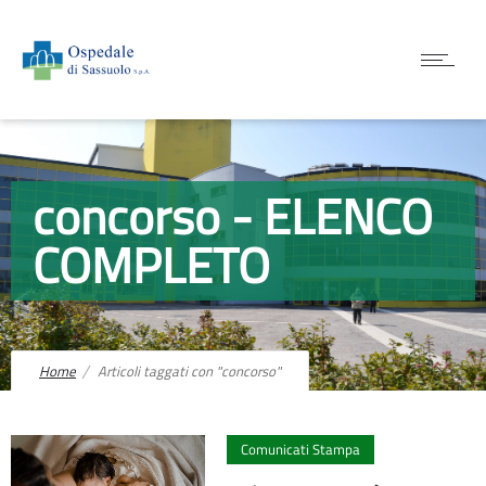
concorso - ELENCO
COMPLETO
Home
Articoli taggati con "concorso"
0
Comunicati Stampa