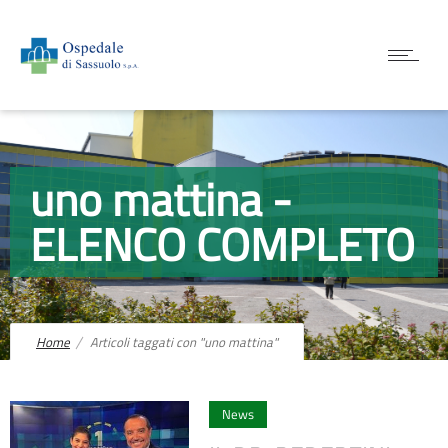
uno mattina -
ELENCO COMPLETO
Home
Articoli taggati con "uno mattina"
2
News