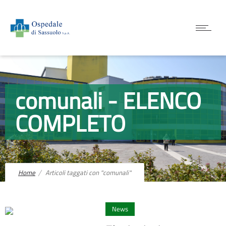
comunali - ELENCO
COMPLETO
Home
Articoli taggati con "comunali"
0
News