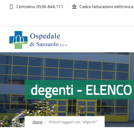
Centralino: 0536-846.111
Codice fatturazione elettroni
degenti - ELENC
Home
Articoli taggati con "degenti"