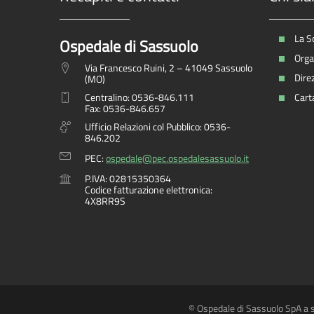
La S
Ospedale di Sassuolo
Organ
Via Francesco Ruini, 2 – 41049 Sassuolo
Dire
(MO)
Centralino: 0536-846.111
Carta
Fax: 0536-846.657
Ufficio Relazioni col Pubblico: 0536-
846.202
PEC:
ospedale@pec.ospedalesassuolo.it
P.IVA: 02815350364
Codice fatturazione elettronica:
4X8RR9S
© Ospedale di Sassuolo SpA a s