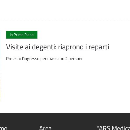
In Primo Piano
Visite ai degenti: riaprono i reparti
Previsto l’ingresso per massimo 2 persone
amo
Area
“ARS Medic