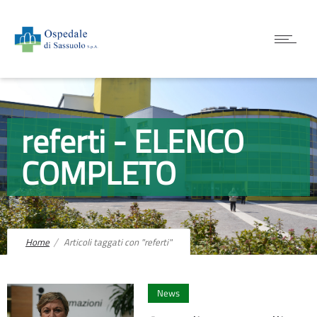
referti - ELENCO
COMPLETO
Home
Articoli taggati con "referti"
0
News