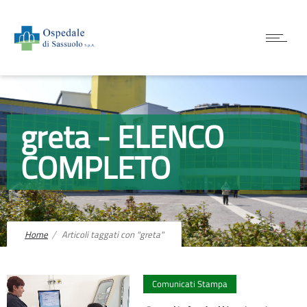
greta - ELENCO
COMPLETO
Home
Articoli taggati con "greta"
0
Comunicati Stampa