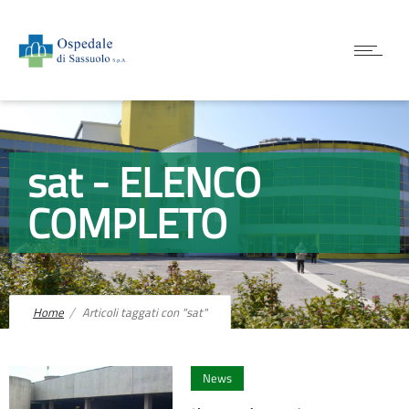
sat - ELENCO
COMPLETO
Home
Articoli taggati con "sat"
0
News