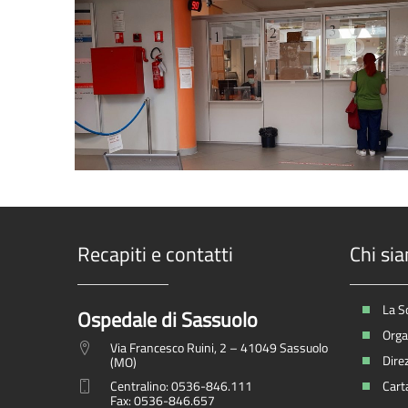
Recapiti e contatti
Chi si
La S
Ospedale di Sassuolo
Organ
Via Francesco Ruini, 2 – 41049 Sassuolo
Dire
(MO)
Centralino: 0536-846.111
Carta
Fax: 0536-846.657