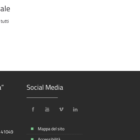
dale
tutti
a”
Social Media
Mappa del sito
, 41049
Accessibilità