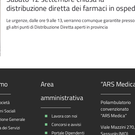
distribuzione diretta dei farmaci in ospe
Le urgenze, dalle ore 9 alle 13, verranno comunque garantite presso 
gli altri punti di Distribuzione Diretta aperti in provincia
amo
Area
“ARS Medic
amministrativa
Poliambulatorio
ocietà
convenzionato
i Sociali
“ARS Medica”
Lavora con noi
zione Generale
Concorsi e avvisi
Viale Mazzini 270
 dei Servizi
Portale Dipendenti
Sassuolo (MO)