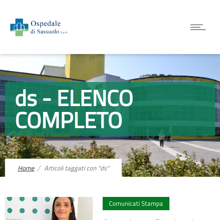
ds - ELENCO
COMPLETO
Home
Articoli taggati con "ds"
1
Comunicati Stampa