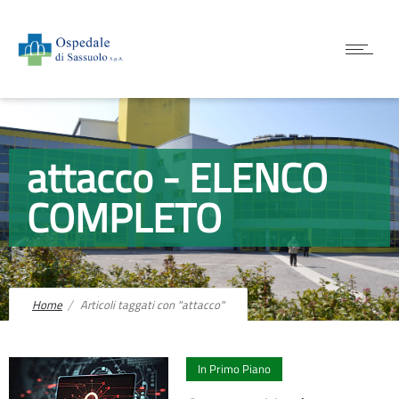
attacco - ELENCO
COMPLETO
Home
Articoli taggati con "attacco"
0
In Primo Piano