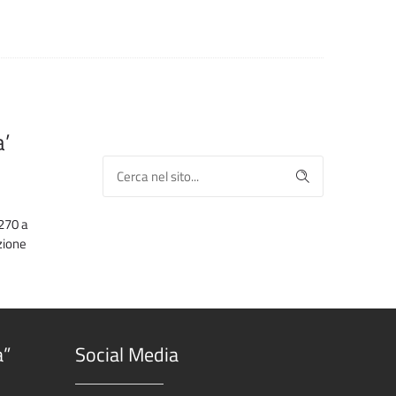
a’
 270 a
zione
a”
Social Media