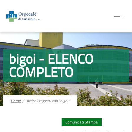
bigoi - ELENCO
COMPLETO
Home
Articoli taggati con "bigoi"
Comunicati Stampa