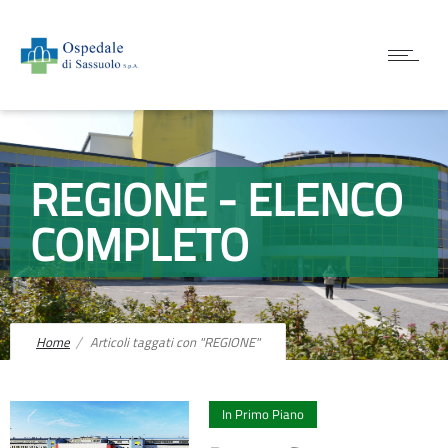
REGIONE - ELENCO
COMPLETO
Home
Articoli taggati con "REGIONE"
0
In Primo Piano