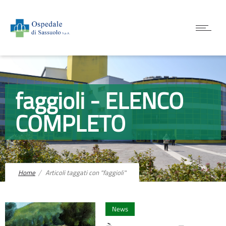
faggioli - ELENCO
COMPLETO
Home
Articoli taggati con "faggioli"
0
News