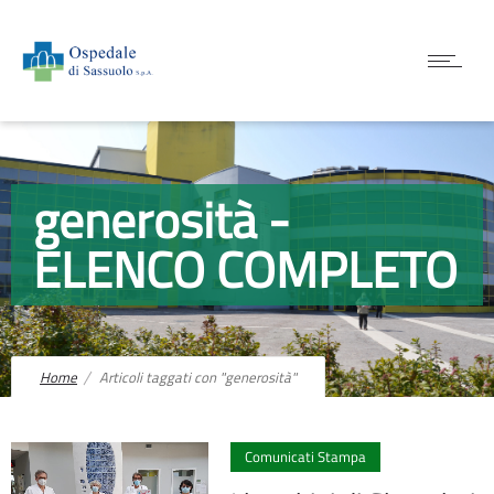
generosità -
ELENCO COMPLETO
Home
Articoli taggati con "generosità"
0
Comunicati Stampa