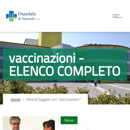
vaccinazioni -
ELENCO COMPLETO
Home
Articoli taggati con "vaccinazioni"
1
News